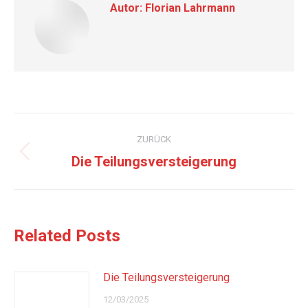
Autor:
Florian Lahrmann
Kommentarnavigation
ZURÜCK
Vorheriger
Die Teilungsversteigerung
Beitrag:
Related Posts
Die Teilungsversteigerung
12/03/2025