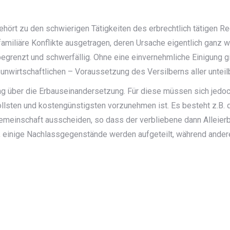
ört zu den schwierigen Tätigkeiten des erbrechtlich tätigen R
familiäre Konflikte ausgetragen, deren Ursache eigentlich ganz w
renzt und schwerfällig. Ohne eine einvernehmliche Einigung gi
unwirtschaftlichen – Voraussetzung des Versilberns aller unt
ng über die Erbauseinandersetzung. Für diese müssen sich jedoch
ollsten und kostengünstigsten vorzunehmen ist. Es besteht z.B. d
meinschaft ausscheiden, so dass der verbliebene dann Alleierbe 
, einige Nachlassgegenstände werden aufgeteilt, während andere